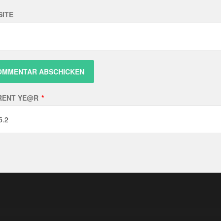
ITE
RENT YE@R
*