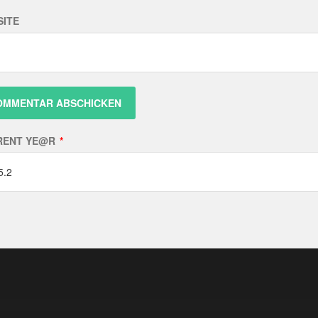
ITE
RENT YE@R
*